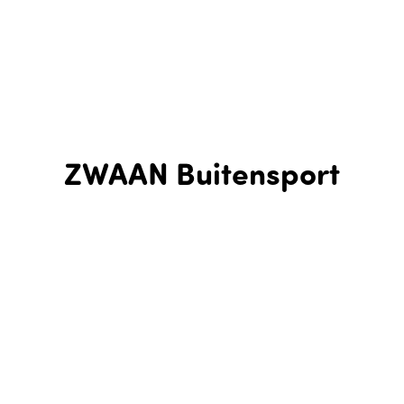
ZWAAN Buitensport
ZWAAN Buitensport is de derde maandwinnaar van
de #GreenVibesAward. Wat is het verhaal achter dit
bedrijf en de relatie met de thema's van de Floriade
Expo 2022?