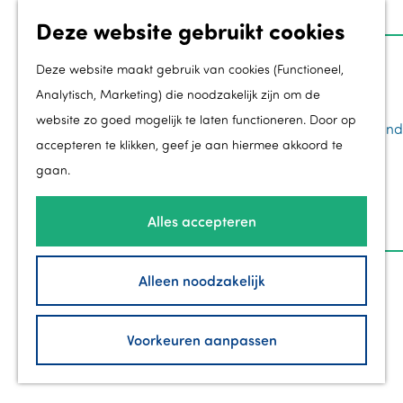
Deze website gebruikt cookies
Z
Groei
o
M
Deze website maakt gebruik van cookies (Functioneel,
Toekomstmakers
e
e
Analytisch, Marketing) die noodzakelijk zijn om de
Ondernemen in Flevoland
k
n
website zo goed mogelijk te laten functioneren. Door op
Regionale kracht in Flevoland
G
e
u
accepteren te klikken, geef je aan hiermee akkoord te
Werk & Leer in Flevoland
a
n
gaan.
Groei in de gemeenten
n
Zorg in Flevoland
a
Alles accepteren
a
Bezoek
r
Alleen noodzakelijk
40 jaar Flevoland
d
Branding InFlevoland
e
Voorkeuren aanpassen
New Dutch
h
Contact
o