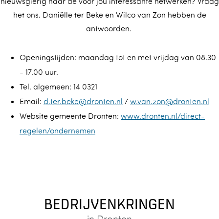
nieuwsgierig naar de voor jou interessante netwerken? Vraag
het ons. Daniëlle ter Beke en Wilco van Zon hebben de
antwoorden.
Openingstijden: maandag tot en met vrijdag van 08.30
- 17.00 uur.
Tel. algemeen: 14 0321
Email:
d.ter.beke@dronten.nl
/
w.van.zon@dronten.nl
Website gemeente Dronten:
www.dronten.nl/direct-
regelen/ondernemen
BEDRIJVENKRINGEN
in Dronten