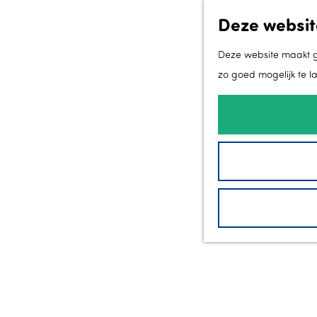
Deze websit
Deze website maakt ge
zo goed mogelijk te l
G
a
n
a
a
r
d
e
h
o