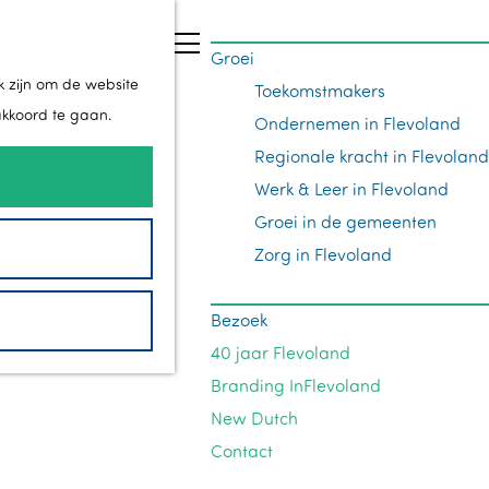
Z
Groei
o
M
k zijn om de website
Toekomstmakers
e
e
akkoord te gaan.
Ondernemen in Flevoland
k
n
Regionale kracht in Flevoland
e
u
Werk & Leer in Flevoland
n
Groei in de gemeenten
Zorg in Flevoland
Bezoek
40 jaar Flevoland
Branding InFlevoland
New Dutch
Contact