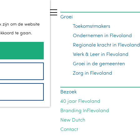
Z
Groei
o
M
k zijn om de website
Toekomstmakers
e
e
akkoord te gaan.
Ondernemen in Flevoland
k
n
Regionale kracht in Flevoland
e
u
Werk & Leer in Flevoland
n
Groei in de gemeenten
Zorg in Flevoland
Bezoek
40 jaar Flevoland
Branding InFlevoland
New Dutch
Contact