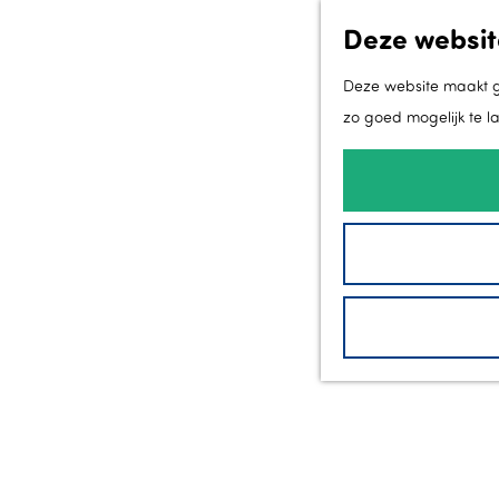
Deze websit
Deze website maakt ge
zo goed mogelijk te l
G
a
n
a
a
r
d
e
h
o