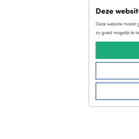
Deze websit
Deze website maakt ge
zo goed mogelijk te l
G
a
n
a
a
r
d
e
h
o