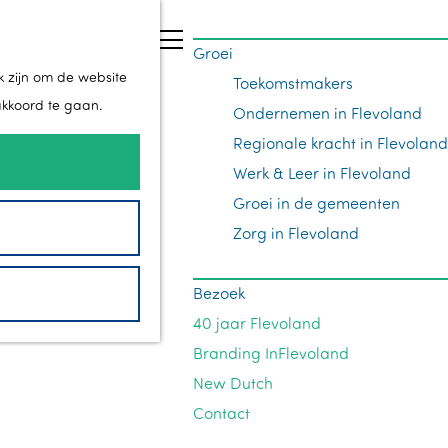
Z
Groei
o
M
k zijn om de website
Toekomstmakers
e
e
akkoord te gaan.
Ondernemen in Flevoland
k
n
Regionale kracht in Flevoland
e
u
Werk & Leer in Flevoland
n
Groei in de gemeenten
Zorg in Flevoland
Bezoek
40 jaar Flevoland
Branding InFlevoland
New Dutch
Contact