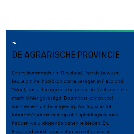
DE AGRARISCHE PROVINCIE
Een toekomstmaker in Flevoland. Met de bewuste
keuze om het hoofdkantoor te vestigen in Flevoland.
“Want, een echte agrarische provincie. Veel van onze
markt is hier gevestigd. Daarnaast komen veel
werknemers uit de omgeving. Van logistiek tot
laborant/onderzoeker: op alle opleidingsniveaus
hebben we uitdagende banen te bieden. En,
Flevoland werkt samen. Samen met provincie,