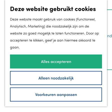
Deze website gebruikt cookies
Z
Groei
o
M
Deze website maakt gebruik van cookies (Functioneel,
Toekomstmakers
e
e
Analytisch, Marketing) die noodzakelijk zijn om de
Ondernemen in Flevoland
k
n
website zo goed mogelijk te laten functioneren. Door op
Regionale kracht in Flevoland
G
e
u
accepteren te klikken, geef je aan hiermee akkoord te
Werk & Leer in Flevoland
a
n
gaan.
Groei in de gemeenten
n
DE GROENE VLIEG
Zorg in Flevoland
a
Alles accepteren
Maakt toekomst in Flevoland
a
Bezoek
r
Alleen noodzakelijk
40 jaar Flevoland
d
Branding InFlevoland
e
Voorkeuren aanpassen
New Dutch
h
Contact
o