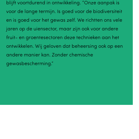
blijft voortdurend in ontwikkeling. “Onze aanpak is
voor de lange termijn. Is goed voor de biodiversiteit
en is goed voor het gewas zelf. We richtten ons vele
jaren op de uiensector, maar zijn ook voor andere
fruit- en groentesectoren deze technieken aan het
ontwikkelen. Wij geloven dat beheersing ook op een
andere manier kan. Zonder chemische
gewasbescherming.”