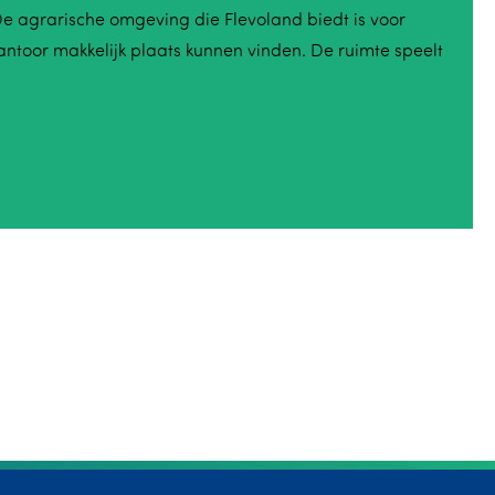
De agrarische omgeving die Flevoland biedt is voor
kantoor makkelijk plaats kunnen vinden. De ruimte speelt