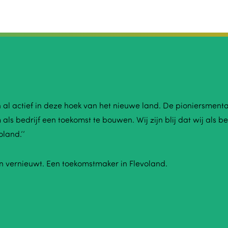
 al actief in deze hoek van het nieuwe land. De pioniersmenta
 als bedrijf een toekomst te bouwen. Wij zijn blij dat wij als 
land.’’
en vernieuwt. Een toekomstmaker in Flevoland.