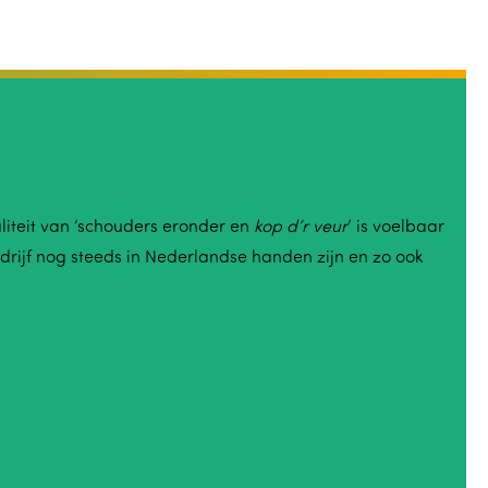
liteit van ‘schouders eronder en
kop d’r veur
’ is voelbaar
bedrijf nog steeds in Nederlandse handen zijn en zo ook