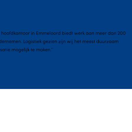
euwe hoofdkantoor in Emmeloord biedt werk aan meer dan 200
ernemen. Logistiek gezien zijn wij het meest duurzaam
atie mogelijk te maken.’’