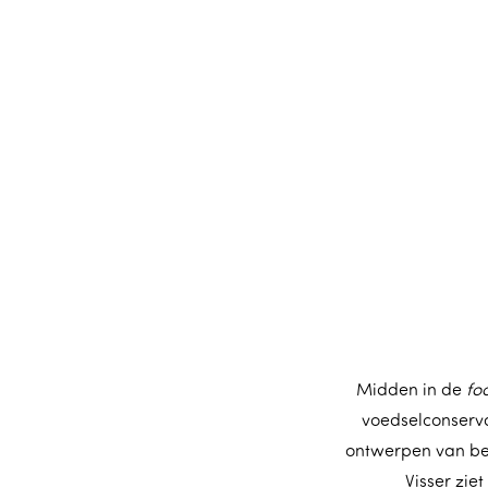
m
e
p
a
g
e
Midden in de
fo
voedselconserva
ontwerpen van be
Visser ziet