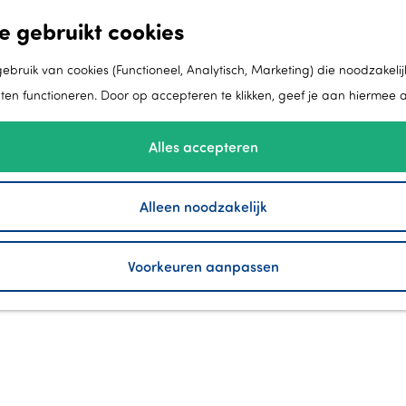
e gebruikt cookies
bruik van cookies (Functioneel, Analytisch, Marketing) die noodzakelij
aten functioneren. Door op accepteren te klikken, geef je aan hiermee 
Alles accepteren
TOLSMA-GRISNICH
Alleen noodzakelijk
maakt toekomst in Flevoland
Voorkeuren aanpassen