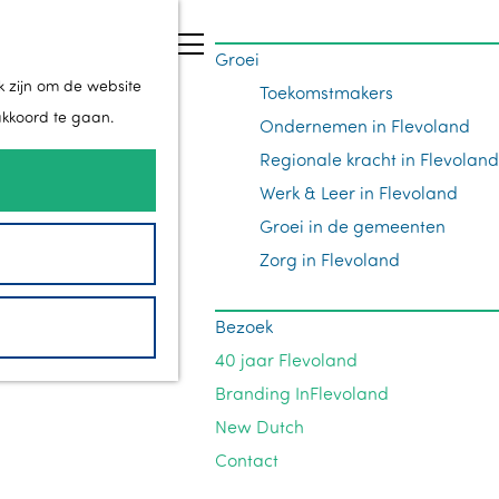
Z
Groei
o
M
k zijn om de website
Toekomstmakers
e
e
akkoord te gaan.
Ondernemen in Flevoland
k
n
Regionale kracht in Flevoland
e
u
Werk & Leer in Flevoland
n
Groei in de gemeenten
Zorg in Flevoland
Bezoek
40 jaar Flevoland
Branding InFlevoland
New Dutch
Contact