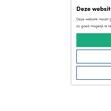
Deze websit
Deze website maakt ge
zo goed mogelijk te l
G
a
n
a
a
r
d
e
h
o