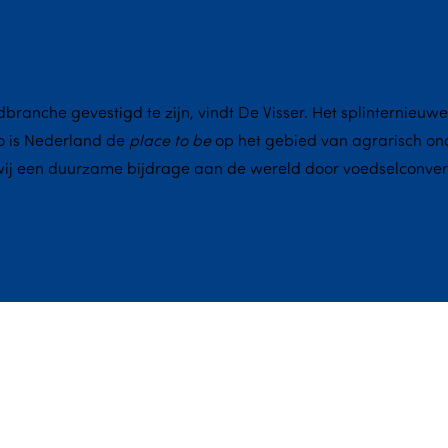
odbranche gevestigd te zijn, vindt De Visser. Het splinterni
so is Nederland de
place to be
op het gebied van agrarisch ond
wij een duurzame bijdrage aan de wereld door voedselconvers