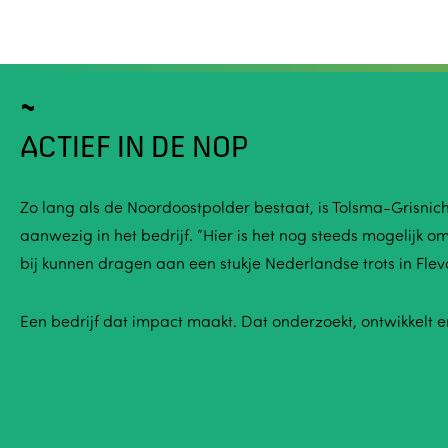
ACTIEF IN DE NOP
Zo lang als de Noordoostpolder bestaat, is Tolsma-Grisnich
aanwezig in het bedrijf. “Hier is het nog steeds mogelijk om
bij kunnen dragen aan een stukje Nederlandse trots in Flevo
Een bedrijf dat impact maakt. Dat onderzoekt, ontwikkelt 