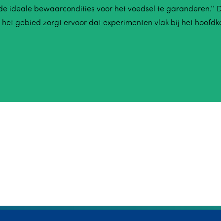
e ideale bewaarcondities voor het voedsel te garanderen.’’ 
an het gebied zorgt ervoor dat experimenten vlak bij het hoofd