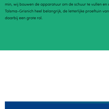
min, wij bouwen de apparatuur om de schuur te vullen en d
Tolsma-Grisnich heel belangrijk, de letterlijke proeftuin v
daarbij een grote rol.