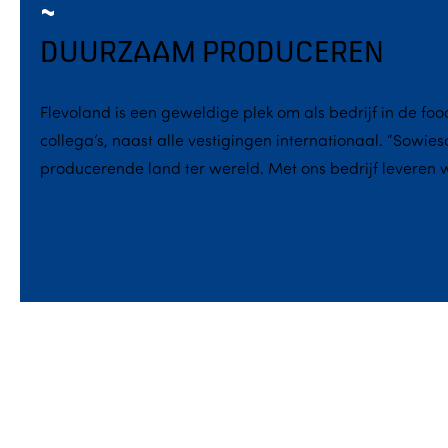
DUURZAAM PRODUCEREN
Flevoland is een geweldige plek om als bedrijf in de fo
collega’s, naast alle vestigingen internationaal. “Sowie
producerende land ter wereld. Met ons bedrijf leveren 