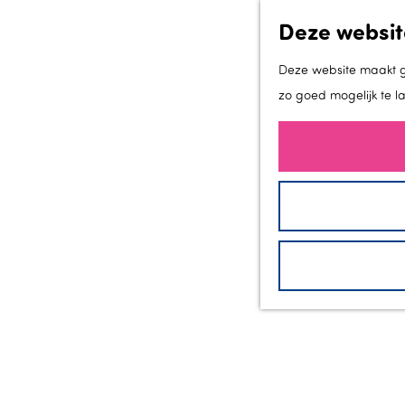
Deze websit
Deze website maakt ge
zo goed mogelijk te l
G
a
n
a
a
r
d
e
h
o