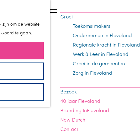
Z
Groei
o
M
k zijn om de website
Toekomstmakers
e
e
akkoord te gaan.
Ondernemen in Flevoland
k
n
Regionale kracht in Flevoland
e
u
Werk & Leer in Flevoland
n
Groei in de gemeenten
Zorg in Flevoland
Bezoek
40 jaar Flevoland
Branding InFlevoland
New Dutch
Contact