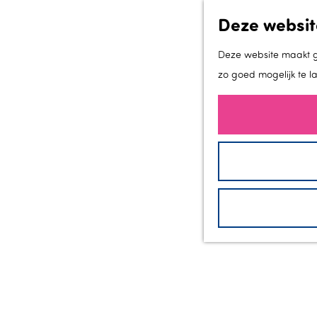
Deze websit
Deze website maakt ge
zo goed mogelijk te l
G
a
n
a
a
r
d
e
h
o