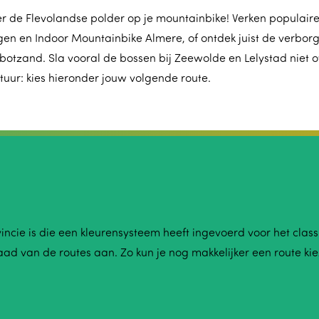
r de Flevolandse polder op je mountainbike! Verken populaire
n en Indoor Mountainbike Almere, of ontdek juist de verborge
otzand. Sla vooral de bossen bij Zeewolde en Lelystad niet ov
tuur: kies hieronder jouw volgende route.
incie is die een kleurensysteem heeft ingevoerd voor het clas
ad van de routes aan. Zo kun je nog makkelijker een route kie