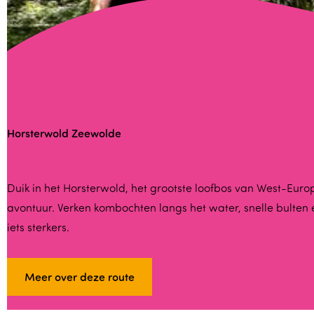
Horsterwold Zeewolde
H
Duik in het Horsterwold, het grootste loofbos van West-Eur
avontuur. Verken kombochten langs het water, snelle bulten en
o
iets sterkers.
r
s
t
Meer over deze route
e