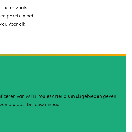
 routes zoals
n parels in het
er. Voor elk
sificeren van MTB-routes? Net als in skigebieden geven
zen die past bij jouw niveau.