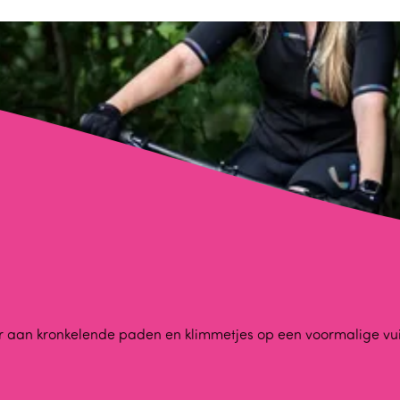
r aan kronkelende paden en klimmetjes op een voormalige vuil