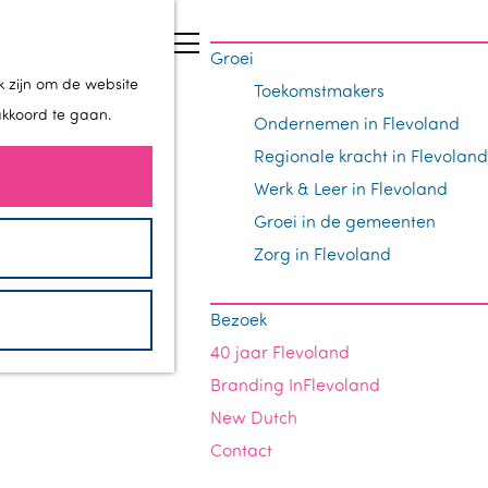
Z
Groei
o
M
k zijn om de website
Toekomstmakers
e
e
akkoord te gaan.
Ondernemen in Flevoland
k
n
Regionale kracht in Flevoland
e
u
Werk & Leer in Flevoland
n
Groei in de gemeenten
Zorg in Flevoland
Bezoek
40 jaar Flevoland
Branding InFlevoland
New Dutch
Contact