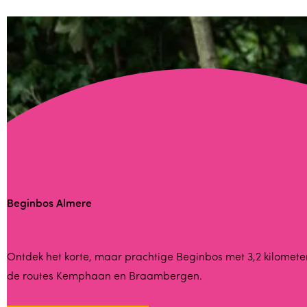
r
w
o
l
d
Z
e
e
w
o
Beginbos Almere
l
d
e
B
Ontdek het korte, maar prachtige Beginbos met 3,2 kilomete
de routes Kemphaan en Braambergen.
e
g