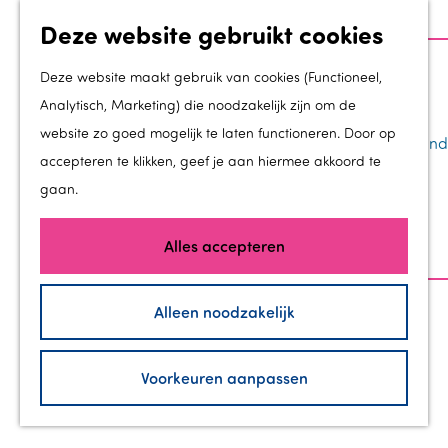
Deze website gebruikt cookies
Z
Groei
o
M
Deze website maakt gebruik van cookies (Functioneel,
Toekomstmakers
e
e
Analytisch, Marketing) die noodzakelijk zijn om de
Ondernemen in Flevoland
k
n
website zo goed mogelijk te laten functioneren. Door op
Regionale kracht in Flevoland
G
e
u
accepteren te klikken, geef je aan hiermee akkoord te
Werk & Leer in Flevoland
a
n
gaan.
Groei in de gemeenten
n
Zorg in Flevoland
a
Alles accepteren
a
Bezoek
r
Alleen noodzakelijk
40 jaar Flevoland
d
Branding InFlevoland
e
Voorkeuren aanpassen
New Dutch
h
Contact
o