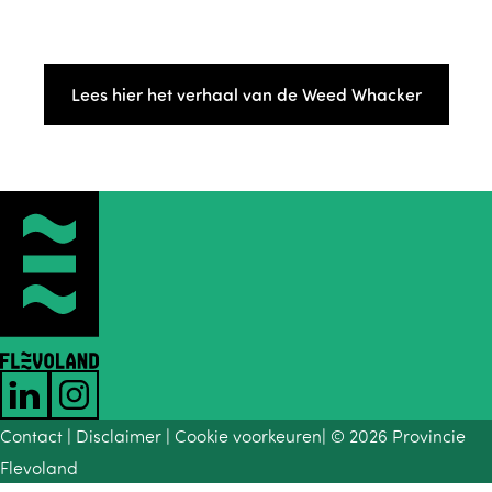
Lees hier het verhaal van de Weed Whacker
L
I
Contact
Disclaimer
Cookie voorkeuren
© 2026 Provincie
i
n
Flevoland
n
s