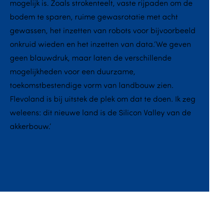
mogelijk is. Zoals strokenteelt, vaste rijpaden om de
bodem te sparen, ruime gewasrotatie met acht
gewassen, het inzetten van robots voor bijvoorbeeld
onkruid wieden en het inzetten van data.‘We geven
geen blauwdruk, maar laten de verschillende
mogelijkheden voor een duurzame,
toekomstbestendige vorm van landbouw zien.
Flevoland is bij uitstek de plek om dat te doen. Ik zeg
weleens: dit nieuwe land is de Silicon Valley van de
akkerbouw.’