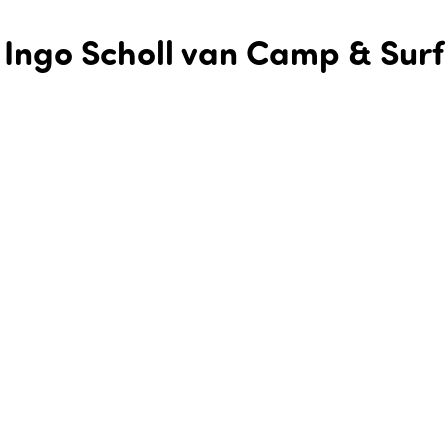
Ingo Scholl van Camp & Surf
Markermeer
Meters onder zeeniveau ontstond een nieuwe samenleving.
De ruige Zuiderzee maakte plaats voor land. Man-made
land. Door mensenhanden gemaakt. Met nog altijd volop
ruimte om heerlijk te wonen midden in het groen. Rust, ruimte
en vooral … bruisend water. Waar je ook
bent. Watersporter Ingo Scholl bouwde op een strekdam zijn
droomplek: Camp & Surf Markermeer. ‘Het is méér dan een
surfschool,’ steekt Ingo van wal. ‘We hebben een
camperplaats, horeca en surfcenter. We zijn ‘Off grid’ wat