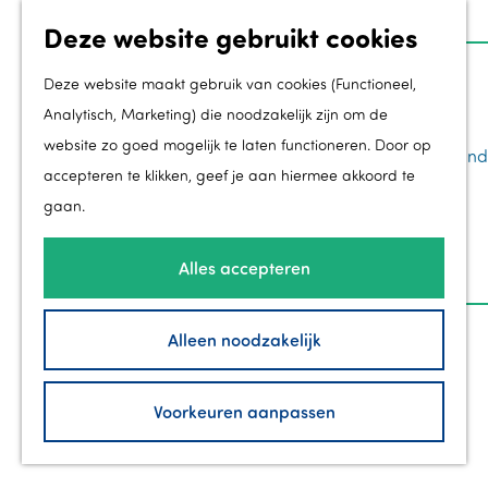
Deze website gebruikt cookies
Z
Groei
o
M
Deze website maakt gebruik van cookies (Functioneel,
Toekomstmakers
e
e
Analytisch, Marketing) die noodzakelijk zijn om de
Ondernemen in Flevoland
k
n
website zo goed mogelijk te laten functioneren. Door op
Regionale kracht in Flevoland
G
e
u
accepteren te klikken, geef je aan hiermee akkoord te
Werk & Leer in Flevoland
a
n
gaan.
Groei in de gemeenten
n
Zorg in Flevoland
a
Alles accepteren
a
Bezoek
r
Alleen noodzakelijk
40 jaar Flevoland
d
Branding InFlevoland
e
Voorkeuren aanpassen
New Dutch
h
Contact
o