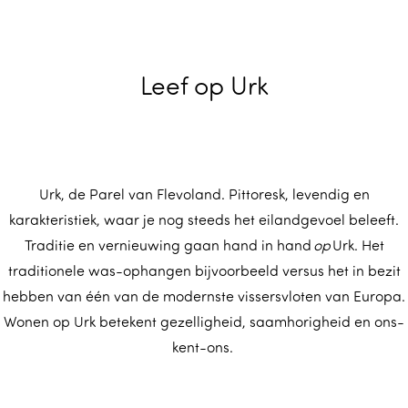
m
e
p
Leef op Urk
a
g
e
Urk, de Parel van Flevoland. Pittoresk, levendig en
karakteristiek, waar je nog steeds het eilandgevoel beleeft.
Traditie en vernieuwing gaan hand in hand
op
Urk. Het
traditionele was-ophangen bijvoorbeeld versus het in bezit
hebben van één van de modernste vissersvloten van Europa.
Wonen op Urk betekent gezelligheid, saamhorigheid en ons-
kent-ons.