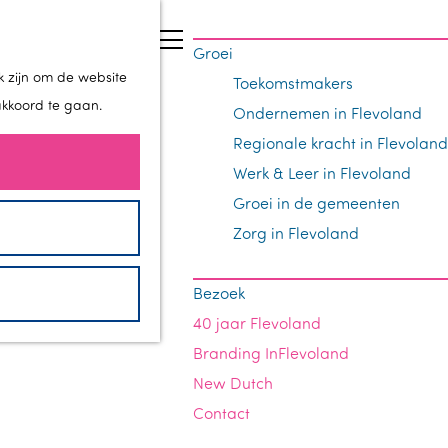
Z
Groei
o
M
k zijn om de website
Toekomstmakers
e
e
akkoord te gaan.
Ondernemen in Flevoland
k
n
Regionale kracht in Flevoland
e
u
Werk & Leer in Flevoland
n
Groei in de gemeenten
Zorg in Flevoland
Bezoek
40 jaar Flevoland
Branding InFlevoland
New Dutch
Contact