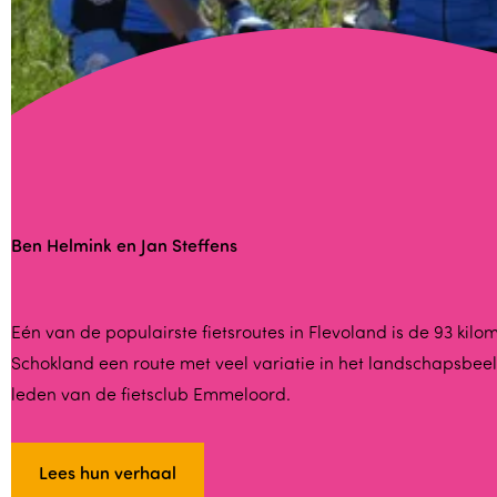
n
S
v
e
n
H
a
Ben Helmink en Jan Steffens
g
e
d
B
Eén van de populairste fietsroutes in Flevoland is de 93 k
o
Schokland een route met veel variatie in het landschapsbe
e
o
leden van de fietsclub Emmeloord.
n
r
H
n
e
Lees hun verhaal
W