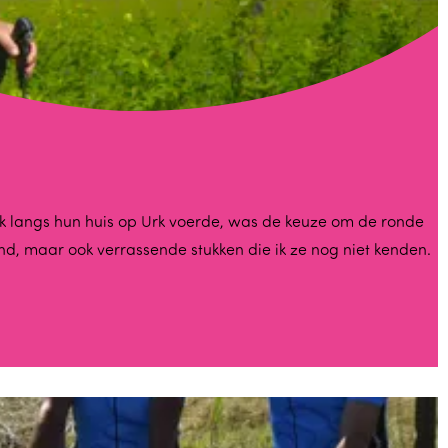
ak langs hun huis op Urk voerde, was de keuze om de ronde
nd, maar ook verrassende stukken die ik ze nog niet kenden.