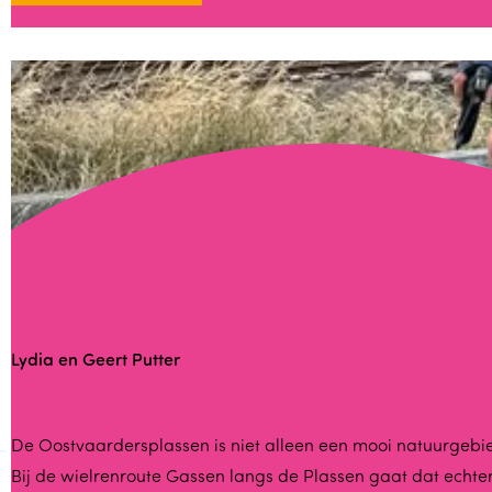
l
e
m
e
i
r
n
s
k
t
e
a
n
n
J
d
a
n
S
Lydia en Geert Putter
t
e
f
L
De Oostvaardersplassen is niet alleen een mooi natuurgebied
f
Bij de wielrenroute Gassen langs de Plassen gaat dat echter w
y