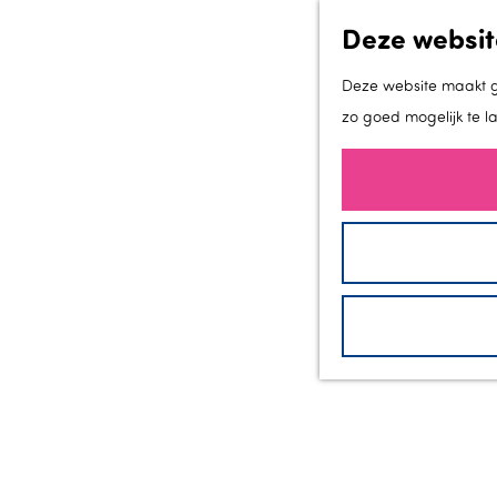
Deze websit
Deze website maakt ge
zo goed mogelijk te l
G
a
n
a
a
r
d
e
h
o