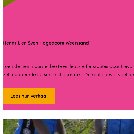
D
i
a
n
Hendrik en Sven Hagedoorn Weerstand
e
O
v
H
Toen de tien mooiste, beste en leukste fietsroutes door Fl
e
zelf een keer te fietsen snel gemaakt. De route bevat veel 
e
r
n
w
d
Lees hun verhaal
a
r
t
i
e
k
r
e