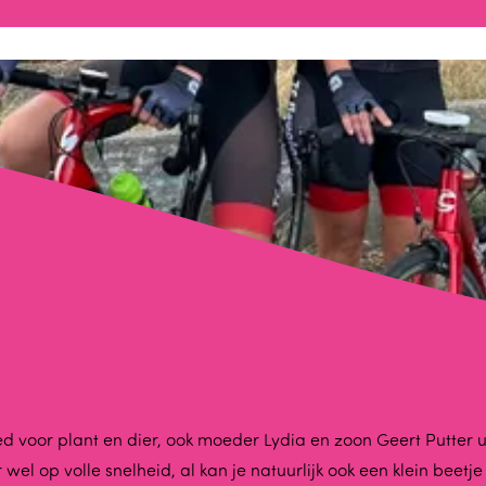
 voor plant en dier, ook moeder Lydia en zoon Geert Putter ui
el op volle snelheid, al kan je natuurlijk ook een klein beetj