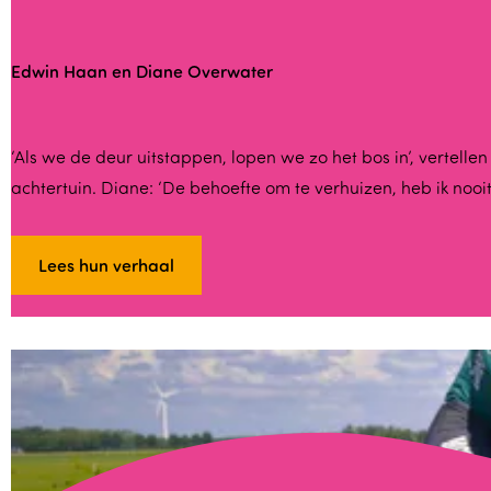
Edwin Haan en Diane Overwater
E
‘Als we de deur uitstappen, lopen we zo het bos in’, verte
achtertuin. Diane: ‘De behoefte om te verhuizen, heb ik noo
d
w
i
Lees hun verhaal
n
H
a
a
n
e
n