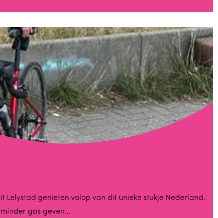
t Lelystad genieten volop van dit unieke stukje Nederland.
e minder gas geven...