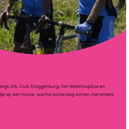
s langs Urk, Oud-Kraggenburg, het Waterloopbos en
rondje op een mooie, warme zomerdag samen met enkele