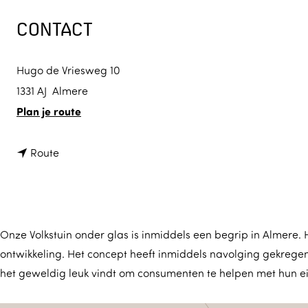
a
CONTACT
g
e
Hugo de Vriesweg 10
1331 AJ
Almere
n
Plan je route
a
a
n
Route
r
a
O
a
n
r
z
Onze Volkstuin onder glas is inmiddels een begrip in Almere. 
O
ontwikkeling. Het concept heeft inmiddels navolging gekregen 
e
n
het geweldig leuk vindt om consumenten te helpen met hun ei
v
z
o
e