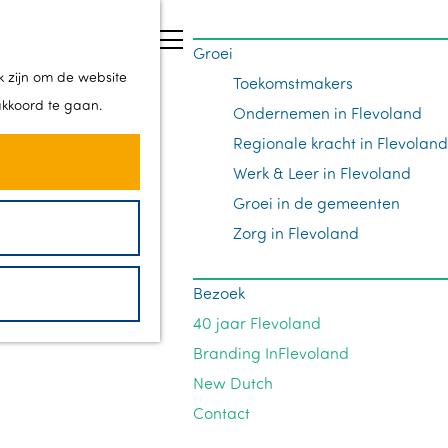
Z
Groei
o
M
k zijn om de website
Toekomstmakers
e
e
akkoord te gaan.
Ondernemen in Flevoland
k
n
Regionale kracht in Flevoland
e
u
Werk & Leer in Flevoland
n
Groei in de gemeenten
Zorg in Flevoland
Bezoek
40 jaar Flevoland
Branding InFlevoland
New Dutch
Contact