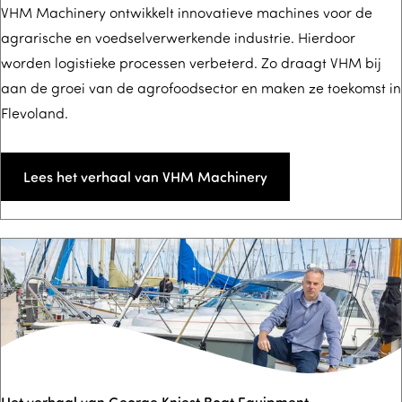
V
VHM Machinery ontwikkelt innovatieve machines voor de
agrarische en voedselverwerkende industrie. Hierdoor
H
worden logistieke processen verbeterd. Zo draagt VHM bij
M
aan de groei van de agrofoodsector en maken ze toekomst in
M
Flevoland.
a
c
h
Lees het verhaal van VHM Machinery
i
n
e
r
y
m
a
a
Het verhaal van George Kniest Boat Equipment