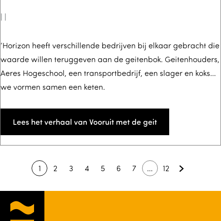
u
t
|
|
e
r
H
‘Horizon heeft verschillende bedrijven bij elkaar gebracht die
H
waarde willen teruggeven aan de geitenbok. Geitenhouders,
e
Aeres Hogeschool, een transportbedrijf, een slager en koks…
a
t
we vormen samen een keten.
n
v
s
e
s
r
Lees het verhaal van Vooruit met de geit
e
h
n
a
a
1
2
3
4
5
6
7
…
12
H
G
G
G
G
G
G
G
G
l
u
a
a
a
a
a
a
a
a
v
i
n
n
n
n
n
n
n
n
a
d
a
a
a
a
a
a
a
a