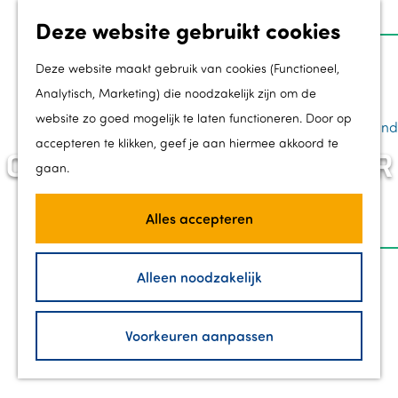
Deze website gebruikt cookies
Z
Groei
o
M
Deze website maakt gebruik van cookies (Functioneel,
Toekomstmakers
e
e
Analytisch, Marketing) die noodzakelijk zijn om de
Ondernemen in Flevoland
k
n
website zo goed mogelijk te laten functioneren. Door op
Regionale kracht in Flevoland
G
e
u
accepteren te klikken, geef je aan hiermee akkoord te
Werk & Leer in Flevoland
ONTDEK FLEVOLAND DOOR
a
n
gaan.
Groei in de gemeenten
n
DE OGEN VAN DE
Zorg in Flevoland
a
Alles accepteren
INWONERS EN
a
Bezoek
r
ONDERNEMERS
Alleen noodzakelijk
40 jaar Flevoland
d
Branding InFlevoland
e
Voorkeuren aanpassen
New Dutch
h
Contact
o