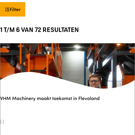
W
Filter
a
t
1 T/M 6 VAN 72 RESULTATEN
z
o
e
k
j
e
?
VHM Machinery maakt toekomst in Flevoland
|
|