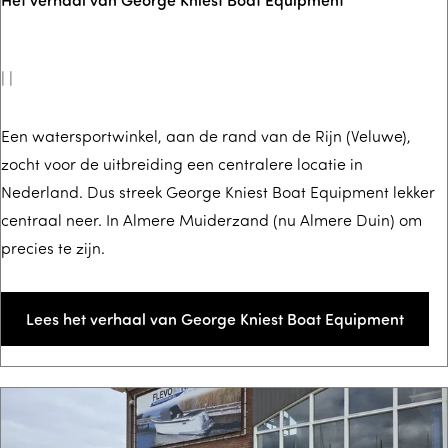
k
t
t
|
|
o
e
H
Een watersportwinkel, aan de rand van de Rijn (Veluwe),
zocht voor de uitbreiding een centralere locatie in
k
e
Nederland. Dus streek George Kniest Boat Equipment lekker
o
t
centraal neer. In Almere Muiderzand (nu Almere Duin) om
m
v
precies te zijn.
s
e
t
r
i
h
Lees het verhaal van George Kniest Boat Equipment
n
a
F
a
l
l
e
v