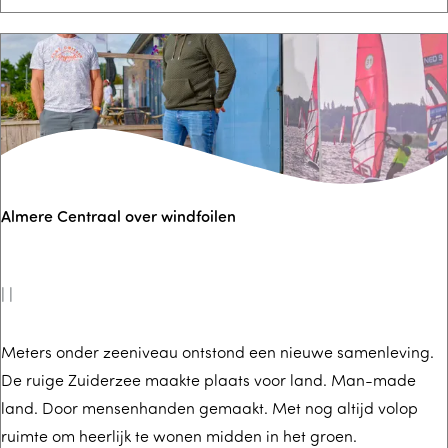
o
a
a
a
t
l
E
v
q
a
u
n
i
F
Almere Centraal over windfoilen
p
l
m
e
e
v
|
|
n
o
t
N
A
Meters onder zeeniveau ontstond een nieuwe samenleving.
a
De ruige Zuiderzee maakte plaats voor land. Man-made
l
land. Door mensenhanden gemaakt. Met nog altijd volop
u
m
ruimte om heerlijk te wonen midden in het groen.
t
e