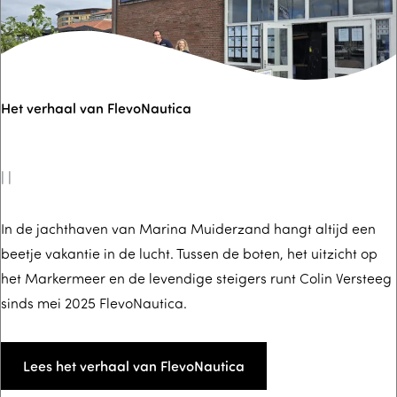
v
a
o
n
l
G
a
e
Het verhaal van FlevoNautica
n
o
d
r
g
|
|
e
K
H
In de jachthaven van Marina Muiderzand hangt altijd een
beetje vakantie in de lucht. Tussen de boten, het uitzicht op
n
e
het Markermeer en de levendige steigers runt Colin Versteeg
i
t
sinds mei 2025 FlevoNautica.
e
v
s
e
t
r
Lees het verhaal van FlevoNautica
B
h