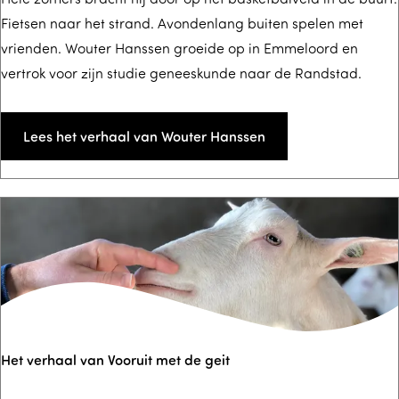
i
Fietsen naar het strand. Avondenlang buiten spelen met
e
vrienden. Wouter Hanssen groeide op in Emmeloord en
n
t
vertrok voor zijn studie geneeskunde naar de Randstad.
d
v
f
e
o
r
Lees het verhaal van Wouter Hanssen
i
h
l
a
e
a
n
l
v
a
n
W
Het verhaal van Vooruit met de geit
o