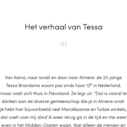
m
e
p
Het verhaal van Tessa
a
g
e
|
|
|
Van Kenia, naar Israël en door naar Almere: de 23-jarige
e
Tessa Brandsma woont pas sinds haar 12
in Nederland,
maar voelt zich thuis in Flevoland. Ze legt uit: “Dat is vooral te
danken aan de diverse gemeenschap die je in Almere vindt.
Je hebt hier bijvoorbeeld veel Marokkaanse en Turkse winkels,
dat voelt voor mij alsof ik weer terug ga in de tijd en me weer
even in het Midden-Oosten waan. Niet alleen de mensen en