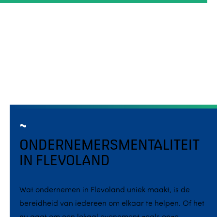
ONDERNEMERSMENTALITEIT
IN FLEVOLAND
Wat ondernemen in Flevoland uniek maakt, is de
bereidheid van iedereen om elkaar te helpen. Of het
nu gaat om een lokaal evenement zoals onze