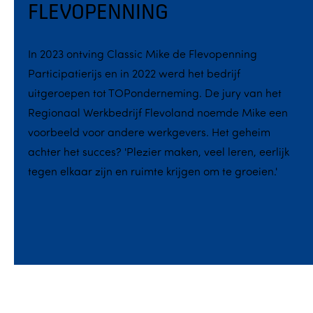
FLEVOPENNING
In 2023 ontving Classic Mike de Flevopenning
Participatierijs en in 2022 werd het bedrijf
uitgeroepen tot TOPonderneming. De jury van het
Regionaal Werkbedrijf Flevoland noemde Mike een
voorbeeld voor andere werkgevers. Het geheim
achter het succes? 'Plezier maken, veel leren, eerlijk
tegen elkaar zijn en ruimte krijgen om te groeien.'