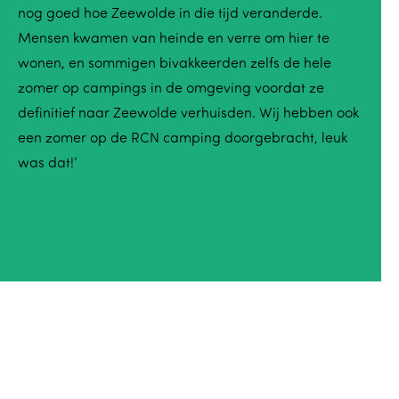
nog goed hoe Zeewolde in die tijd veranderde.
Mensen kwamen van heinde en verre om hier te
wonen, en sommigen bivakkeerden zelfs de hele
zomer op campings in de omgeving voordat ze
definitief naar Zeewolde verhuisden. Wij hebben ook
een zomer op de RCN camping doorgebracht, leuk
was dat!’