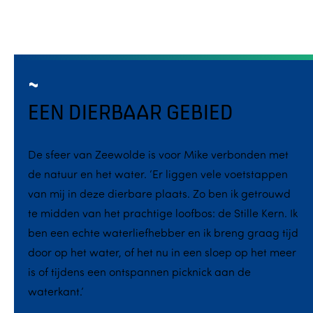
EEN DIERBAAR GEBIED
De sfeer van Zeewolde is voor Mike verbonden met
de natuur en het water. ‘Er liggen vele voetstappen
van mij in deze dierbare plaats. Zo ben ik getrouwd
te midden van het prachtige loofbos: de Stille Kern. Ik
ben een echte waterliefhebber en ik breng graag tijd
door op het water, of het nu in een sloep op het meer
is of tijdens een ontspannen picknick aan de
waterkant.’