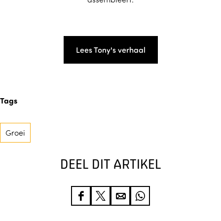
Lees Tony's verhaal
Tags
Groei
DEEL DIT ARTIKEL
D
D
D
D
e
e
e
e