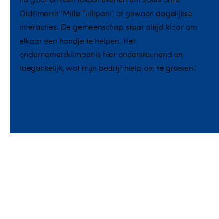
Oldtimerrit ‘Mille Tullipani’, of gewoon dagelijkse
interacties. De gemeenschap staat altijd klaar om
elkaar een handje te helpen. Het
ondernemersklimaat is hier ondersteunend en
toegankelijk, wat mijn bedrijf hielp om te groeien.’