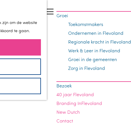
Z
Groei
o
M
k zijn om de website
Toekomstmakers
e
e
akkoord te gaan.
Ondernemen in Flevoland
k
n
Regionale kracht in Flevoland
e
u
Werk & Leer in Flevoland
n
Groei in de gemeenten
Zorg in Flevoland
LMERE
Bezoek
40 jaar Flevoland
Branding InFlevoland
New Dutch
Contact