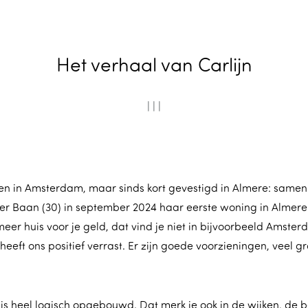
Het verhaal van Carlijn
|
|
|
n in Amsterdam, maar sinds kort gevestigd in Almere: samen
der Baan (30) in september 2024 haar eerste woning in Almere P
l meer huis voor je geld, dat vind je niet in bijvoorbeeld Amst
heeft ons positief verrast. Er zijn goede voorzieningen, veel g
d is heel logisch opgebouwd. Dat merk je ook in de wijken, de b