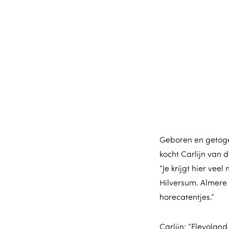
m
e
p
a
g
e
Geboren en getoge
kocht Carlijn van 
“Je krijgt hier vee
Hilversum. Almere 
horecatentjes.”
Carlijn: “Flevolan