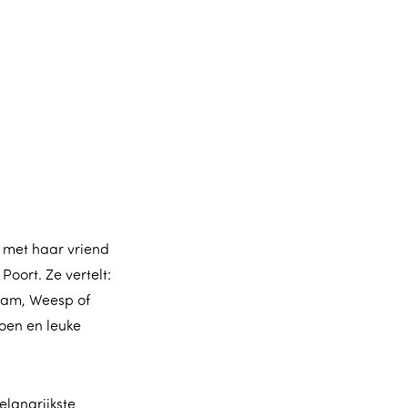
 met haar vriend
oort. Ze vertelt:
erdam, Weesp of
roen en leuke
elangrijkste