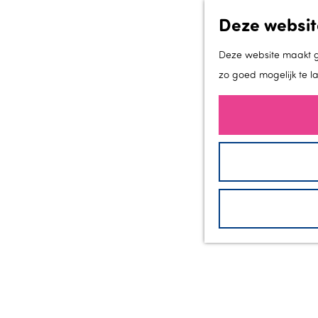
Deze websit
Deze website maakt ge
zo goed mogelijk te l
G
a
n
a
VAN 
a
r
d
e
h
o