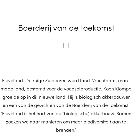
m
e
p
Boerderij van de toekomst
a
g
e
|
|
|
Flevoland. De ruige Zuiderzee werd land. Vruchtbaar, man-
made land, bestemd voor de voedselproductie. Koen Klompe
groeide op in dit nieuwe land. Hij is biologisch akkerbouwer
en een van de gezichten van de Boerderij van de Toekomst.
‘Flevoland is het hart van de (biologische) akkerbouw. Samen
zoeken we naar manieren om meer biodiversiteit aan te
brengen.’