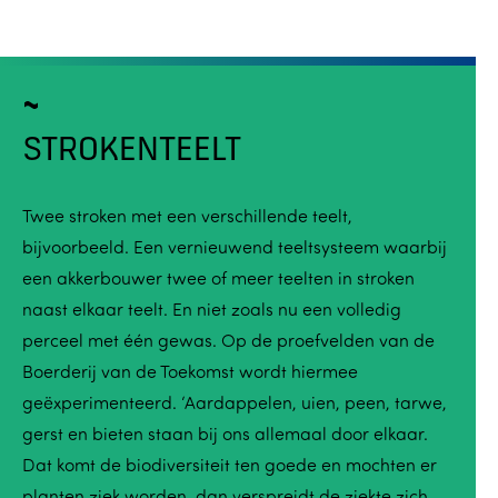
STROKENTEELT
Twee stroken met een verschillende teelt,
bijvoorbeeld. Een vernieuwend teeltsysteem waarbij
een akkerbouwer twee of meer teelten in stroken
naast elkaar teelt. En niet zoals nu een volledig
perceel met één gewas. Op de proefvelden van de
Boerderij van de Toekomst wordt hiermee
geëxperimenteerd. ‘Aardappelen, uien, peen, tarwe,
gerst en bieten staan bij ons allemaal door elkaar.
Dat komt de biodiversiteit ten goede en mochten er
planten ziek worden, dan verspreidt de ziekte zich