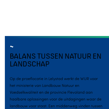
BALANS TUSSEN NATUUR EN
LANDSCHAP
Op de proeflocatie in Lelystad werkt de WUR voor
het ministerie van Landbouw Natuur en
Voedselkwaliteit en de provincie Flevoland aan
haalbare oplossingen voor de uitdagingen waar de
landbouw voor staat. Een middenweg vinden tussen