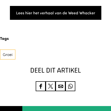
Lees hier het verhaal van de Weed Whacker
Tags
Groei
DEEL DIT ARTIKEL
D
D
D
D
e
e
e
e
e
e
e
e