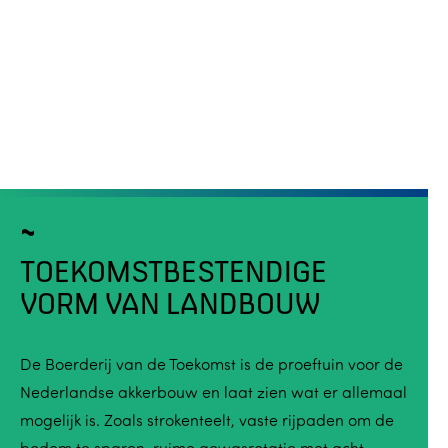
TOEKOMSTBESTENDIGE
VORM VAN LANDBOUW
De Boerderij van de Toekomst is de proeftuin voor de
Nederlandse akkerbouw en laat zien wat er allemaal
mogelijk is. Zoals strokenteelt, vaste rijpaden om de