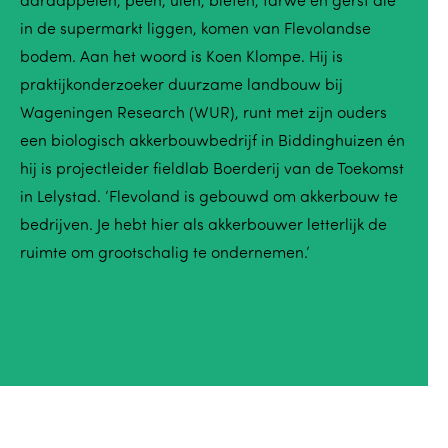
aardappelen, peen, uien, bieten, tarwe en gerst die
in de supermarkt liggen, komen van Flevolandse
bodem. Aan het woord is Koen Klompe. Hij is
praktijkonderzoeker duurzame landbouw bij
Wageningen Research (WUR), runt met zijn ouders
een biologisch akkerbouwbedrijf in Biddinghuizen én
hij is projectleider fieldlab Boerderij van de Toekomst
in Lelystad. ‘Flevoland is gebouwd om akkerbouw te
bedrijven. Je hebt hier als akkerbouwer letterlijk de
ruimte om grootschalig te ondernemen.’