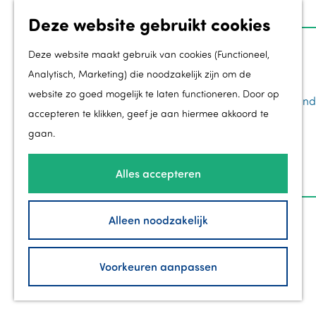
Deze website gebruikt cookies
Z
Groei
o
M
Deze website maakt gebruik van cookies (Functioneel,
Toekomstmakers
e
e
Analytisch, Marketing) die noodzakelijk zijn om de
Ondernemen in Flevoland
k
n
website zo goed mogelijk te laten functioneren. Door op
Regionale kracht in Flevoland
G
e
u
accepteren te klikken, geef je aan hiermee akkoord te
Werk & Leer in Flevoland
a
n
gaan.
Groei in de gemeenten
n
FLEVOLAND
Zorg in Flevoland
a
Alles accepteren
Silicon Valley van de akkerbouw
a
Bezoek
r
Alleen noodzakelijk
40 jaar Flevoland
d
Branding InFlevoland
e
Voorkeuren aanpassen
New Dutch
h
Contact
o