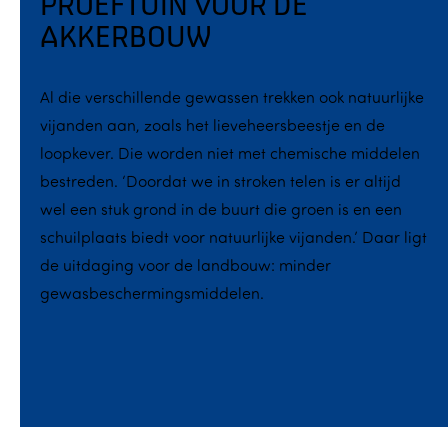
PROEFTUIN VOOR DE
AKKERBOUW
Al die verschillende gewassen trekken ook natuurlijke
vijanden aan, zoals het lieveheersbeestje en de
loopkever. Die worden niet met chemische middelen
bestreden. ‘Doordat we in stroken telen is er altijd
wel een stuk grond in de buurt die groen is en een
schuilplaats biedt voor natuurlijke vijanden.’ Daar ligt
de uitdaging voor de landbouw: minder
gewasbeschermingsmiddelen.