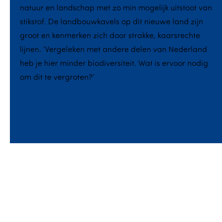
natuur en landschap met zo min mogelijk uitstoot van
stikstof. De landbouwkavels op dit nieuwe land zijn
groot en kenmerken zich door strakke, kaarsrechte
lijnen. ‘Vergeleken met andere delen van Nederland
heb je hier minder biodiversiteit. Wat is ervoor nodig
om dit te vergroten?’