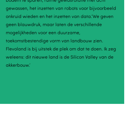
bodem te sparen, ruime gewasrotatie met acht
gewassen, het inzetten van robots voor bijvoorbeeld
onkruid wieden en het inzetten van data.‘We geven
geen blauwdruk, maar laten de verschillende
mogelijkheden voor een duurzame,
toekomstbestendige vorm van landbouw zien.
Flevoland is bij uitstek de plek om dat te doen. Ik zeg
weleens: dit nieuwe land is de Silicon Valley van de
akkerbouw.’